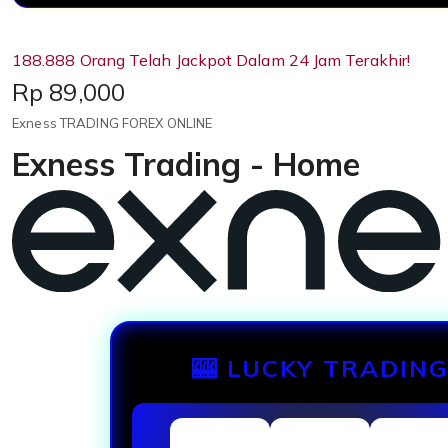
188.888 Orang Telah Jackpot Dalam 24 Jam Terakhir!
Price:
Rp 89,000
Exness TRADING FOREX ONLINE
Exness Trading - Home
🎰 LUCKY TRADIN