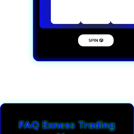
SPIN 🎲
Loading...
FAQ Exness Trading