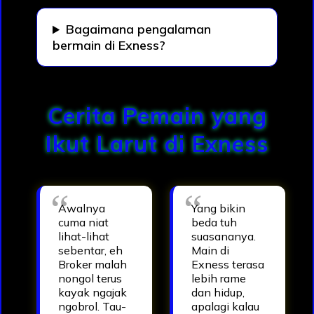
Bagaimana pengalaman
bermain di Exness?
Cerita Pemain yang
Ikut Larut di Exness
Awalnya
Yang bikin
cuma niat
beda tuh
lihat-lihat
suasananya.
sebentar, eh
Main di
Broker malah
Exness terasa
nongol terus
lebih rame
kayak ngajak
dan hidup,
ngobrol. Tau-
apalagi kalau