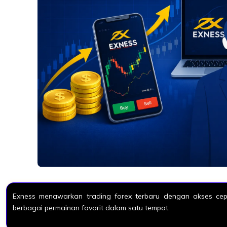
Exness menawarkan trading forex terbaru dengan akses cepa
berbagai permainan favorit dalam satu tempat.