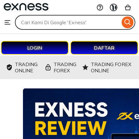
Exness
Skip
to
Search
Browse
ontent
for
items
or
shops
LOGIN
DAFTAR
TRADING
TRADING
TRADING FOREX
ONLINE
FOREX
ONLINE