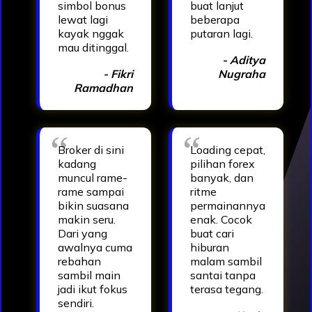
simbol bonus
buat lanjut
lewat lagi
beberapa
kayak nggak
putaran lagi.
mau ditinggal.
- Aditya
- Fikri
Nugraha
Ramadhan
Broker di sini
Loading cepat,
kadang
pilihan forex
muncul rame-
banyak, dan
rame sampai
ritme
bikin suasana
permainannya
makin seru.
enak. Cocok
Dari yang
buat cari
awalnya cuma
hiburan
rebahan
malam sambil
sambil main
santai tanpa
jadi ikut fokus
terasa tegang.
sendiri.