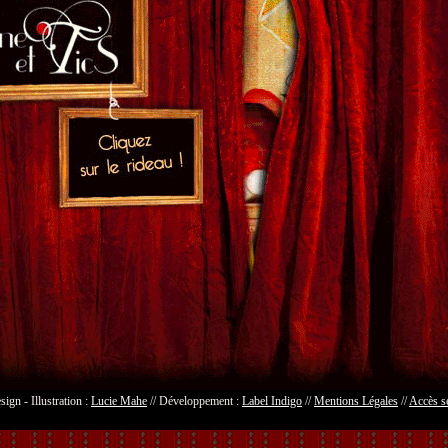
ign - Illustration :
Lucie Mahe
// Développement :
Label Indigo
//
Mentions Légales
//
Accès s