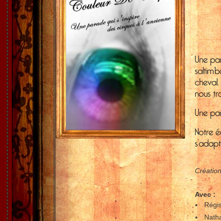
Une par
saltimb
cheval
nous t
Une par
Notre é
s’adapt
Création
Avec :
Régi
Natha